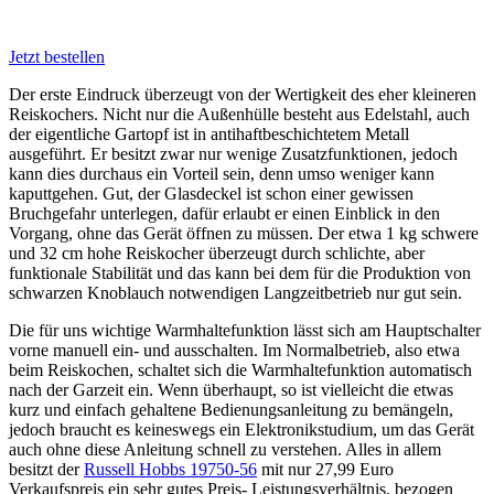
Jetzt bestellen
Der erste Eindruck überzeugt von der Wertigkeit des eher kleineren
Reiskochers. Nicht nur die Außenhülle besteht aus Edelstahl, auch
der eigentliche Gartopf ist in antihaftbeschichtetem Metall
ausgeführt. Er besitzt zwar nur wenige Zusatzfunktionen, jedoch
kann dies durchaus ein Vorteil sein, denn umso weniger kann
kaputtgehen. Gut, der Glasdeckel ist schon einer gewissen
Bruchgefahr unterlegen, dafür erlaubt er einen Einblick in den
Vorgang, ohne das Gerät öffnen zu müssen. Der etwa 1 kg schwere
und 32 cm hohe Reiskocher überzeugt durch schlichte, aber
funktionale Stabilität und das kann bei dem für die Produktion von
schwarzen Knoblauch notwendigen Langzeitbetrieb nur gut sein.
Die für uns wichtige Warmhaltefunktion lässt sich am Hauptschalter
vorne manuell ein- und ausschalten. Im Normalbetrieb, also etwa
beim Reiskochen, schaltet sich die Warmhaltefunktion automatisch
nach der Garzeit ein. Wenn überhaupt, so ist vielleicht die etwas
kurz und einfach gehaltene Bedienungsanleitung zu bemängeln,
jedoch braucht es keineswegs ein Elektronikstudium, um das Gerät
auch ohne diese Anleitung schnell zu verstehen. Alles in allem
besitzt der
Russell Hobbs 19750-56
mit nur 27,99 Euro
Verkaufspreis ein sehr gutes Preis- Leistungsverhältnis, bezogen