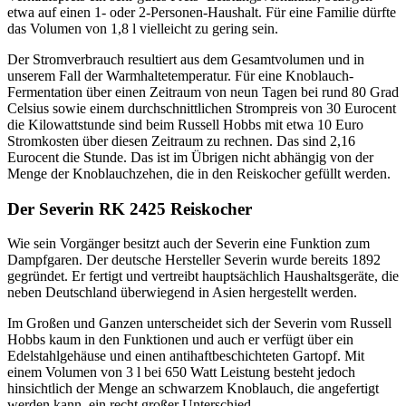
etwa auf einen 1- oder 2-Personen-Haushalt. Für eine Familie dürfte
das Volumen von 1,8 l vielleicht zu gering sein.
Der Stromverbrauch resultiert aus dem Gesamtvolumen und in
unserem Fall der Warmhaltetemperatur. Für eine Knoblauch-
Fermentation über einen Zeitraum von neun Tagen bei rund 80 Grad
Celsius sowie einem durchschnittlichen Strompreis von 30 Eurocent
die Kilowattstunde sind beim Russell Hobbs mit etwa 10 Euro
Stromkosten über diesen Zeitraum zu rechnen. Das sind 2,16
Eurocent die Stunde. Das ist im Übrigen nicht abhängig von der
Menge der Knoblauchzehen, die in den Reiskocher gefüllt werden.
Der Severin RK 2425 Reiskocher
Wie sein Vorgänger besitzt auch der Severin eine Funktion zum
Dampfgaren. Der deutsche Hersteller Severin wurde bereits 1892
gegründet. Er fertigt und vertreibt hauptsächlich Haushaltsgeräte, die
neben Deutschland überwiegend in Asien hergestellt werden.
Im Großen und Ganzen unterscheidet sich der Severin vom Russell
Hobbs kaum in den Funktionen und auch er verfügt über ein
Edelstahlgehäuse und einen antihaftbeschichteten Gartopf. Mit
einem Volumen von 3 l bei 650 Watt Leistung besteht jedoch
hinsichtlich der Menge an schwarzem Knoblauch, die angefertigt
werden kann, ein recht großer Unterschied.