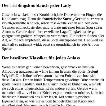
Der Lieblingsknoblauch jeder Lady
Geschickt wickelt dieser Knoblauch jede Dame um den Finger, die
Knoblauch mag. Denn die
französische Sorte „Germidour“
weist
violett-gestreifte Knollen, sowie rosa-weiße Zehen auf. Auf dem
Gaumen schmeckt sie eher mild-würzig mit einer feinen Spur süßer
Aromen. Gerade durch ihre exzellente Lagerfähigkeit ist sie gut
geeignet um größere Mengen zu verarbeiten. Für leckere Soßen aller
Art, würde ich empfehlen, diese Sorte auszuprobieren. Und weil sie
nicht all zu prägnant wirkt, passt sie grundsätzlich in jede Art von
Speise.
Der bewährte Klassiker für jeden Anlass
Wenn es darum geht, einen bewährten, geschmacksintensiven
Allrounder auszusuchen wähle ich am liebsten die Sorte
„Solent
Wight“
. Durch ihre äußerst aromatischen Früchte zeichnet sich
diese Art aus. Der an kühle Temperaturen gewöhnte Brite entwickelt
große, weiße Knollen, und fängt auch nicht zu blühen an, weshalb
sie auch etwas pflegeleichter ist als andere Sorten. Gerade wenn
man nicht all zu viel in der Küche experimentieren möchte, kann ich
dir diesen Knoblauch ans Herz legen. Mit seinen typischen
Eigenschaften, so wie wir es vom handelsüblichen Knoblauch
gewöhnt sind, überzeugt er mich auf jeder Ebene.