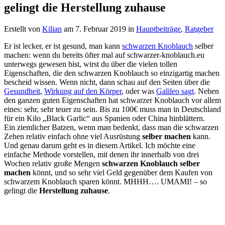
gelingt die Herstellung zuhause
Erstellt von
Kilian
am
7. Februar 2019
in
Hauptbeiträge
,
Ratgeber
Er ist lecker, er ist gesund, man kann
schwarzen Knoblauch
selber
machen: wenn du bereits öfter mal auf schwarzer-knoblauch.eu
unterwegs gewesen bist, wirst du über die vielen tollen
Eigenschaften, die den schwarzen Knoblauch so einzigartig machen
bescheid wissen. Wenn nicht, dann schau auf den Seiten über die
Gesundheit
,
Wirkung auf den Körper
, oder was
Galileo sagt
. Neben
den ganzen guten Eigenschaften hat schwarzer Knoblauch vor allem
eines: sehr, sehr teuer zu sein. Bis zu 100€ muss man in Deutschland
für ein Kilo „Black Garlic“ aus Spanien oder China hinblättern.
Ein ziemlicher Batzen, wenn man bedenkt, dass man die schwarzen
Zehen relativ einfach ohne viel Ausrüstung
selber machen
kann.
Und genau darum geht es in diesem Artikel. Ich möchte eine
einfache Methode vorstellen, mit denen ihr innerhalb von drei
Wochen relativ große Mengen
schwarzen Knoblauch selber
machen
könnt, und so sehr viel Geld gegenüber dem Kaufen von
schwarzem Knoblauch sparen könnt. MHHH…. UMAMI! – so
gelingt die
Herstellung zuhause
.