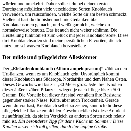
würden und umekehrt. Daher solltest du bei deinem ersten
Durchgang möglichst viele verschiedene Sorten Knoblauch
verwenden, um rauszufinden, welche Sorte dir am besten schmeckt.
Vielleicht hast du dir bisher auch nie Gedanken über
Knoblauchsorten gemacht, und weißt gar nicht, welche du
normalerweise benutzt. Das ist auch nicht weiter schlimm. Die
Herstellung funktioniert zum Glück mit jeder Knoblauchsorte. Diese
drei Knoblauchsorten sind meine persönlichen Favoriten, die ich
nutze um schwarzen Knoblauch herzustellen:
Der milde und pflegeleichte Alleskönner
Der
„Elefantenknoblauch (Allium ampeloprasum)“
zählt zu den
Urpflanzen, wenn es um Knoblauch geht. Ursprünglich kommt
dieser Knoblauch aus Süderopa, Nordafrika und dem Nahen Osten.
Dieses Gewächs wird bis zu 1,80 Meter groß. Jede ihrer Knollen –
dieser äußerst zähen Pflanze – wiegen je nach Pflege bis zu 500
Gramm. Die Vorteile bei dieser Art sind vor allem ihre Resistenz
gegenüber starker Nässe, Kälte, aber auch Trockenheit. Gerade
wenn du vor hast, Knoblauch selbst zu ziehen, kann ich dir diese
pflegeleichte Pflanze empfehlen. Geschmacklich ist diese Art nicht
zu aufdringlich, da sie im Vergleich zu anderen Sorten noch relativ
mild ist.
Ein besonderer Tipp
für deine Küche im Sommer: Diese
Knollen lassen sich toll grillen, durch ihre üppige Größe.